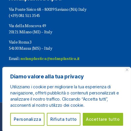
Via Ponte Sirico 68 – 80039 Saviano (NA) Italy
(+39) 081 511 3545
Via della Moscova 49
20121 Milano (MI) – Italy
Viale Roma 3
54100 Massa (MS) – Italy
Email:
nolanplastica@nolanplastica.it
P.Iva (IT)03236351213
Diamo valore alla tua privacy
Utilizziamo i cookie per migliorare la tua esperienza di
navigazione, offrirti pubblicità o contenuti personalizzati e
analizzare il nostro traffico. Cliccando “Accetta tutti”,
acconsenti al nostro utilizzo dei cookie.
© 2022 Nolanplastica - All rights reserved
Personalizza
Rifiuta tutto
Accettare tutto
Realizzato da
Postilla