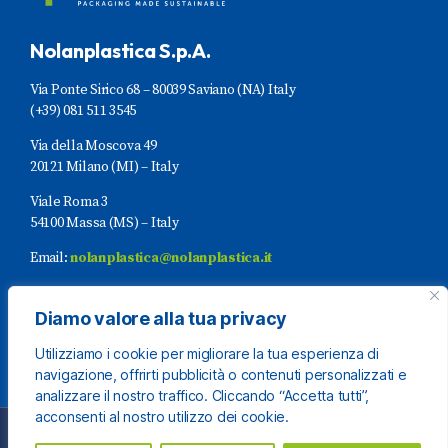
Nolanplastica S.p.A.
Via Ponte Sirico 68 – 80039 Saviano (NA) Italy
(+39) 081 511 3545
Via della Moscova 49
20121 Milano (MI) – Italy
Viale Roma 3
54100 Massa (MS) – Italy
Email:
nolanplastica@nolanplastica.it
P.Iva (IT)03236351213
Diamo valore alla tua privacy
Utilizziamo i cookie per migliorare la tua esperienza di
navigazione, offrirti pubblicità o contenuti personalizzati e
analizzare il nostro traffico. Cliccando “Accetta tutti”,
acconsenti al nostro utilizzo dei cookie.