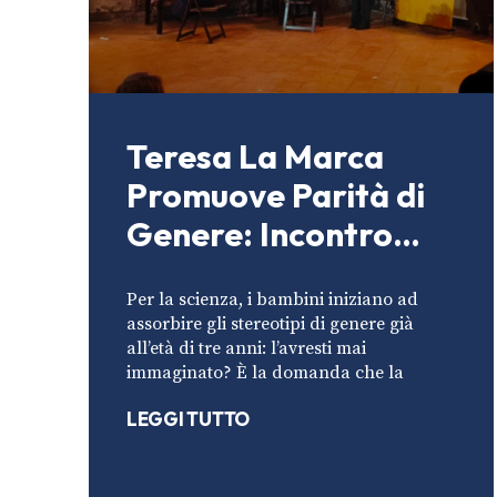
Teresa La Marca
Promuove Parità di
Genere: Incontro
alla scuola
Per la scienza, i bambini iniziano ad
elementare Santa
assorbire gli stereotipi di genere già
Chiara di Nola
all’età di tre anni: l’avresti mai
immaginato? È la domanda che la
LEGGI TUTTO