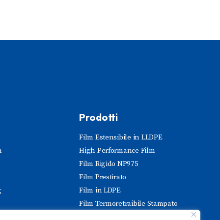
Prodotti
Film Estensibile in LLDPE
n
High Performance Film
Film Rigido NP975
Film Prestirato
g
Film in LDPE
Film Termoretraibile Stampato
endita
Stretch Hood